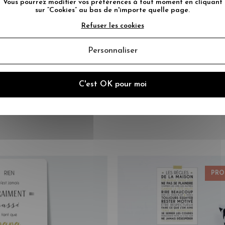
Vous pourrez modifier vos préférences à tout moment en cliquant
naison de couleur très
sur “Cookies” au bas de n'importe quelle page.
Refuser les cookies
Personnaliser
ince à dessin ou un scotch
C'est OK pour moi
 de papier epais haut de