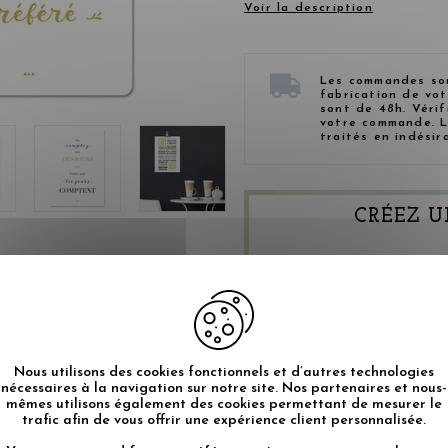
Voir la description
Les commandes sont
fabrication de vo
sont de 48h. Vérif
votre commande. L
traités en indésir
CRÉEZ U
Album Happy Moment Me
Nos produits validés par les
Pour apparaître dans notr
Nous utilisons des cookies fonctionnels et d’autres technologies
#mesmotsdeco sur Instagr
rs de notre collection.
nécessaires à la navigation sur notre site. Nos partenaires et nous-
mêmes utilisons également des cookies permettant de mesurer le
ous donneront l'occasion de
trafic afin de vous offrir une expérience client personnalisée.