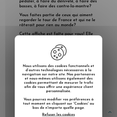
pédaler, à faire du dénivelé, à faire des
bosses, à faire des contre-la-montre?
Vous faites partie de ceux qui aiment
regarder le tour de France et qui ne le
râterait pour rien au monde?
Cette affiche est faîte pour vous! Elle
décrit parfaitement ce qu'est le
cyclisme.
Alors si vous souhaitez vous faire plaisir
ou l'offrir à une personne pour qui le
cyclisme est une grande passion,
Nous utilisons des cookies fonctionnels et
n'hésitez plus une seule minute.
d’autres technologies nécessaires à la
navigation sur notre site. Nos partenaires
Son prix tout doux la rend encore plus
et nous-mêmes utilisons également des
irrésistible.
cookies permettant de mesurer le trafic
afin de vous offrir une expérience client
Format 30x40 cm.
personnalisée.
Cadre non fourni
Vous pourrez modifier vos préférences à
tout moment en cliquant sur “Cookies” au
bas de n'importe quelle page.
Refuser les cookies