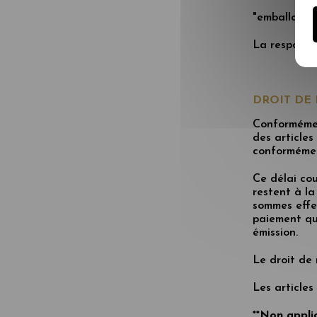
"emballage i
La responsa
DROIT DE 
Conformément
des articles
conformément
Ce délai cou
restent à la
sommes effe
paiement qui
émission.
Le droit de 
Les articles
**Non appli