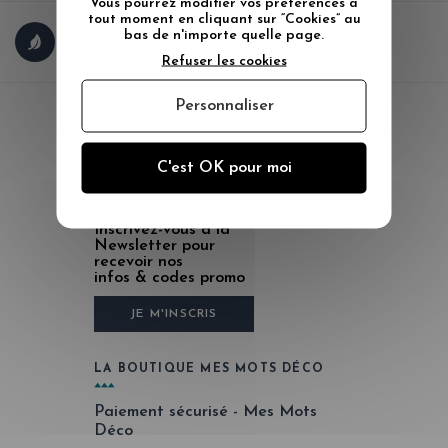
Vous pourrez modifier vos préférences à
tout moment en cliquant sur “Cookies” au
FABRICATION FRANÇAISE
bas de n'importe quelle page.
ÉCO-RESPONSABLE
Refuser les cookies
Personnaliser
SERVICE CLIENT
contact@mesmotsdeco.com
C'est OK pour moi
06 83 48 48 39
Inscrivez-vous à la
Newsletter pour
recevoir nos
infos & codes promo
JE M'INSCRIS
LA BOUTIQUE MES MOTS DÉCO
Paiement sécurisé - Mes Mots
Déco