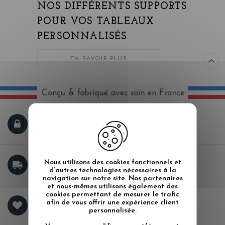
NOS DIFFÉRENTS SUPPORTS
POUR VOS TABLEAUX
PERSONNALISÉS
EN SAVOIR PLUS
PAIEMENT SÉCURISÉ
LIVRAISON GRATUITE
Nous utilisons des cookies fonctionnels et
DÈS 150 € D'ACHAT
d’autres technologies nécessaires à la
navigation sur notre site. Nos partenaires
et nous-mêmes utilisons également des
cookies permettant de mesurer le trafic
SERVICE CLIENT À
afin de vous offrir une expérience client
VOTRE ÉCOUTE
personnalisée.