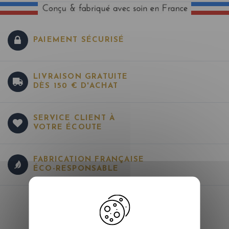
PAIEMENT SÉCURISÉ
LIVRAISON GRATUITE
DÈS 150 € D'ACHAT
SERVICE CLIENT À
VOTRE ÉCOUTE
FABRICATION FRANÇAISE
ÉCO-RESPONSABLE
SERVICE CLIENT
contact@mesmotsdeco.com