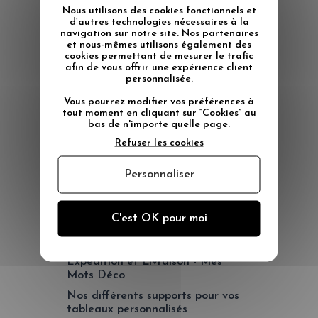
Nous utilisons des cookies fonctionnels et
06 83 48 48 39
d’autres technologies nécessaires à la
navigation sur notre site. Nos partenaires
Inscrivez-vous à la
et nous-mêmes utilisons également des
Newsletter pour
cookies permettant de mesurer le trafic
recevoir nos
afin de vous offrir une expérience client
infos & codes promo
personnalisée.
Vous pourrez modifier vos préférences à
JE M'INSCRIS
tout moment en cliquant sur “Cookies” au
bas de n'importe quelle page.
Refuser les cookies
LA BOUTIQUE MES MOTS DÉCO
Paiement sécurisé - Mes Mots
Personnaliser
Déco
Nos points de Vente
C'est OK pour moi
Décoration murale de fabrication
française éco-responsable
Expédition et Livraison - Mes
Mots Déco
Nos différents supports pour vos
tableaux personnalisés