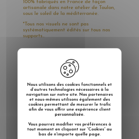
100% fabriqués en France de façon
artisanale dans notre atelier de Toulon,
sous le soleil de la méditerranée.
*Tous nos visuels ne sont pas
systématiquement édités sur tous nos
supports..
Album Happy Moment Mes Mots
Déco
Nos produits validés par les meilleurs
influenceurs des réseaux !
Pour apparaître dans notre album
Happy Moments, utilisez
Nous utilisons des cookies fonctionnels et
@mesmotsdeco et #mesmotsdeco sur
d’autres technologies nécessaires à la
navigation sur notre site. Nos partenaires
Instagram.
et nous-mêmes utilisons également des
cookies permettant de mesurer le trafic
afin de vous offrir une expérience client
personnalisée.
Vous pourrez modifier vos préférences à
tout moment en cliquant sur “Cookies” au
bas de n'importe quelle page.