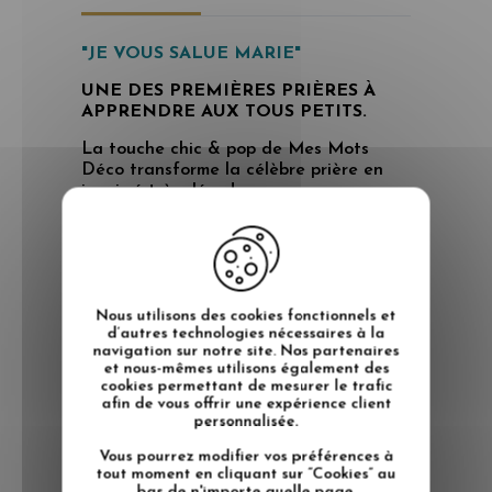
"JE VOUS SALUE MARIE"
UNE DES PREMIÈRES PRIÈRES À
APPRENDRE AUX TOUS PETITS.
La touche chic & pop de Mes Mots
Déco transforme la célèbre prière en
imprimé très déco !
- La carterie
Notre gamme carterie propose des
petits formats de carte imprimées sur
un beau papier lisse haut de gamme,
300gr. Ces Collections se renouvellent
Nous utilisons des cookies fonctionnels et
au gré des saisons.
d’autres technologies nécessaires à la
navigation sur notre site. Nos partenaires
et nous-mêmes utilisons également des
Tous nos produits sont 100% fabriqués
cookies permettant de mesurer le trafic
en France, nous fabriquons tous nos
afin de vous offrir une expérience client
tableaux de façon artisanale dans
personnalisée.
notre atelier de Toulon, sous le soleil de
la méditerranée.
Vous pourrez modifier vos préférences à
tout moment en cliquant sur “Cookies” au
*Tous nos visuels ne sont pas