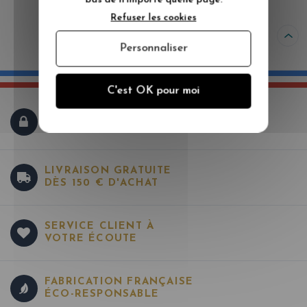
bas de n'importe quelle page.
systématiquement édités sur tous nos
Refuser les cookies
supports.
Personnaliser
C'est OK pour moi
PAIEMENT SÉCURISÉ
LIVRAISON GRATUITE
DÈS 150 € D'ACHAT
SERVICE CLIENT À
VOTRE ÉCOUTE
FABRICATION FRANÇAISE
ÉCO-RESPONSABLE