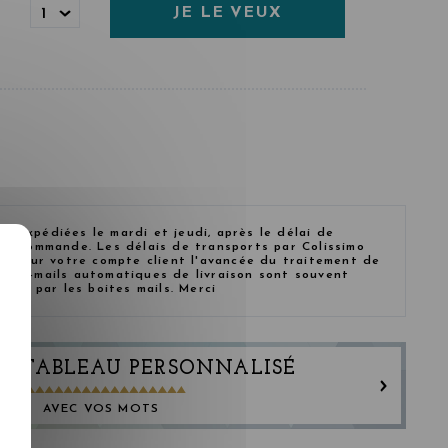
JE LE VEUX
1
 expédiées le mardi et jeudi, après le délai de
tre commande. Les délais de transports par Colissimo
iez sur votre compte client l'avancée du traitement de
es e-mails automatiques de livraison sont souvent
ables par les boites mails. Merci
N TABLEAU PERSONNALISÉ
AVEC VOS MOTS