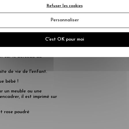
Refuser les cookies
Personnaliser
SONNALISÉ
ns de date +
ssance
C'est OK pour moi
s aussi la "fée de
t sur le berceau du
ite de vie de l'enfant.
ue bébé !
ur un meuble ou une
encadrer, il est imprimé sur
 et rose poudré