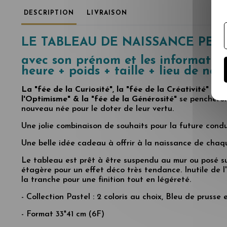
DESCRIPTION
LIVRAISON
LE TABLEAU DE NAISSANCE PER
avec son prénom et les informatio
heure + poids + taille + lieu de nai
La "fée de la Curiosité", la "fée de la Créativité" mai
l'Optimisme" & la "fée de la Générosité"
se pencheron
nouveau née pour le doter de leur vertu.
Une jolie combinaison de souhaits pour la future condu
Une belle idée cadeau à offrir à la naissance de chaq
Le tableau est prêt à être suspendu au mur ou posé s
étagère pour un effet déco très tendance. Inutile de l'
la tranche pour une finition tout en légéreté.
- Collection Pastel : 2 coloris au choix, Bleu de prusse
- Format 33*41 cm (6F)