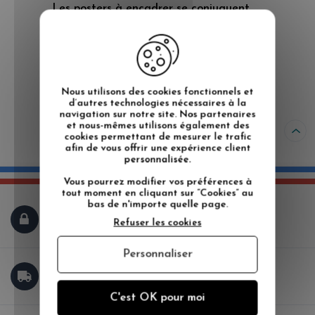
Les posters à encadrer se conjuguent
avec le cadre ou le sous verre de votre
choix pour une jolie mise en valeur du
visuel
Format 40*50 cm
Nous utilisons des cookies fonctionnels et
vendu sans cadre
d’autres technologies nécessaires à la
navigation sur notre site. Nos partenaires
Texte déposé, reproduction interdite.
et nous-mêmes utilisons également des
cookies permettant de mesurer le trafic
afin de vous offrir une expérience client
personnalisée.
Vous pourrez modifier vos préférences à
tout moment en cliquant sur “Cookies” au
bas de n'importe quelle page.
PAIEMENT SÉCURISÉ
Refuser les cookies
Personnaliser
LIVRAISON GRATUITE
DÈS 150 € D'ACHAT
C'est OK pour moi