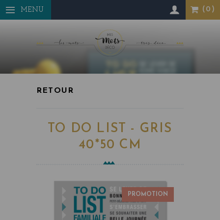
Panneau de gestion des cookies
MENU
TO DO LIST - GRIS
40*50 CM