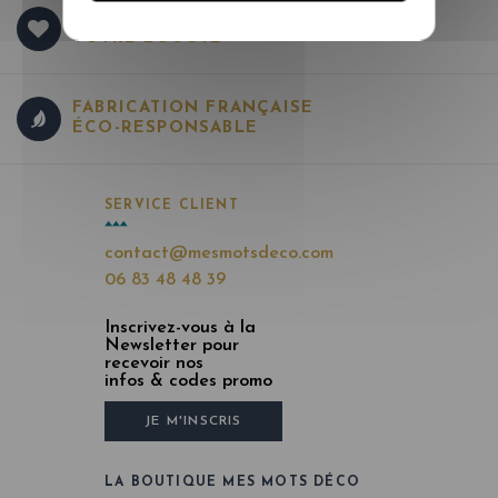
SERVICE CLIENT À
VOTRE ÉCOUTE
FABRICATION FRANÇAISE
ÉCO-RESPONSABLE
SERVICE CLIENT
contact@mesmotsdeco.com
06 83 48 48 39
Inscrivez-vous à la
Newsletter pour
recevoir nos
infos & codes promo
JE M'INSCRIS
LA BOUTIQUE MES MOTS DÉCO